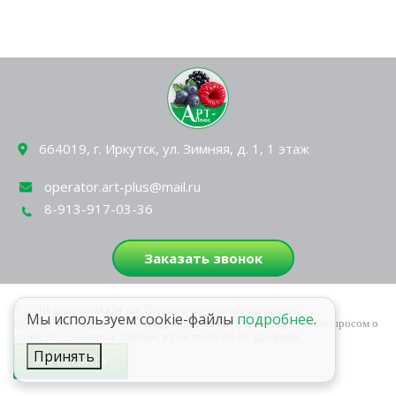
664019, г. Иркутск, ул. Зимняя, д. 1, 1 этаж
operator.art-plus@mail.ru
8-913-917-03-36
Заказать звонок
© 2019 «zamorozka54.ru»
Политика конфиденциальности
Мы используем cookie-файлы
подробнее
.
operator.art-plus@mail.ru
электронная почта для обращений с вопросом о
своих персональных данных, в том числе об их удалении.
Принять
КАРТА САЙТА